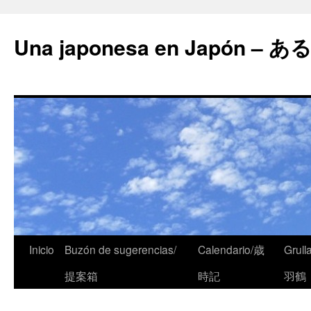
Una japonesa en Japón
Inicio
Buzón de sugerencias/
Calendario/歳
Grull
提案箱
時記
羽鶴