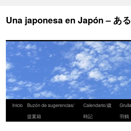
Una japonesa en Japón
Inicio
Buzón de sugerencias/
Calendario/歳
Grull
提案箱
時記
羽鶴