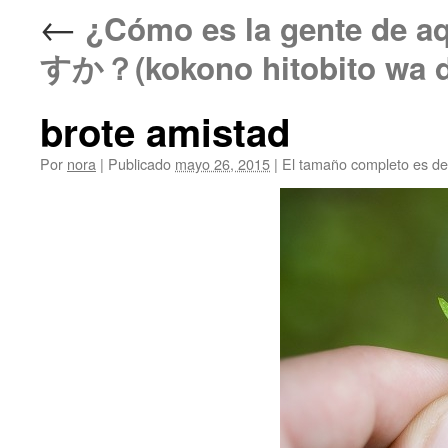
←
¿Cómo es la gente 
すか？(kokono hitobito wa d
brote amistad
Por
nora
|
Publicado
mayo 26, 2015
|
El tamaño completo es d