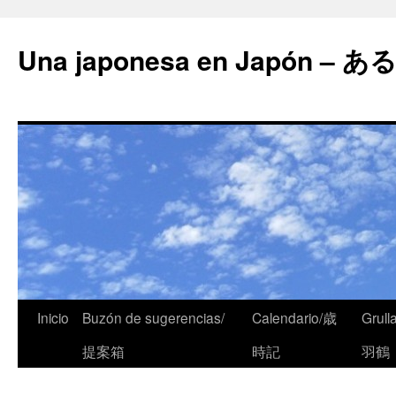
Una japonesa en Japón
Inicio
Buzón de sugerencias/
Calendario/歳
Grull
提案箱
時記
羽鶴