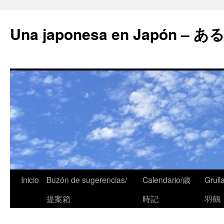
Una japonesa en Japón
Inicio
Buzón de sugerencias/
Calendario/歳
Grull
提案箱
時記
羽鶴