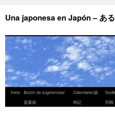
Una japonesa en Japón
Inicio
Buzón de sugerencias/
Calendario/歳
Grull
提案箱
時記
羽鶴