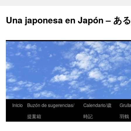
Una japonesa en Japón
Inicio
Buzón de sugerencias/
Calendario/歳
Grull
提案箱
時記
羽鶴