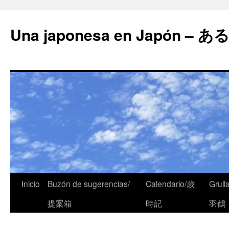
Una japonesa en Japón
Inicio
Buzón de sugerencias/
Calendario/歳
Grull
提案箱
時記
羽鶴