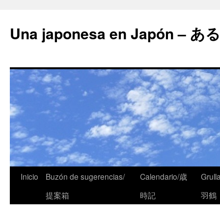
Una japonesa en Japón
Inicio
Buzón de sugerencias/
Calendario/歳
Grull
提案箱
時記
羽鶴