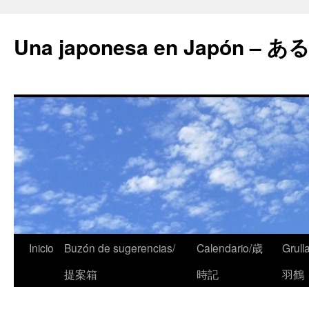
Una japonesa en Japón
Inicio
Buzón de sugerencias/
Calendario/歳
Grull
提案箱
時記
羽鶴