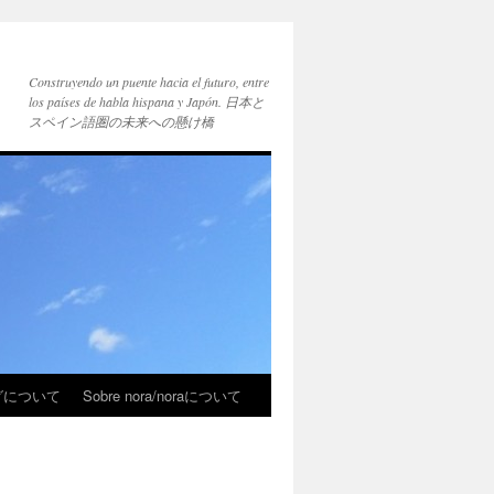
Construyendo un puente hacia el futuro, entre
los países de habla hispana y Japón. 日本と
スペイン語圏の未来への懸け橋
ブログについて
Sobre nora/noraについて