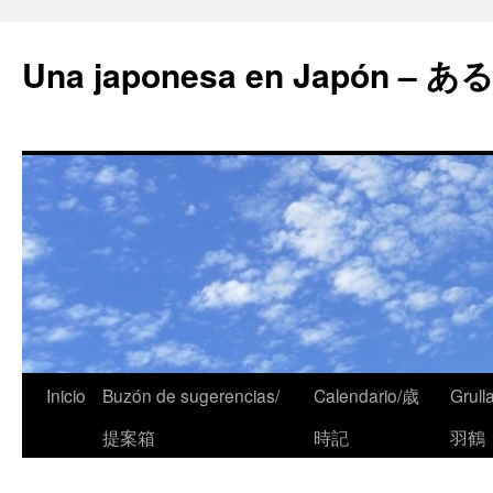
Una japonesa en Japón
Inicio
Buzón de sugerencias/
Calendario/歳
Grull
提案箱
時記
羽鶴