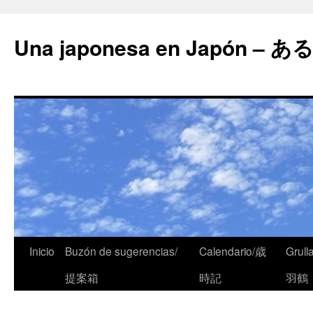
Una japonesa en Japón
Inicio
Buzón de sugerencias/
Calendario/歳
Grull
提案箱
時記
羽鶴