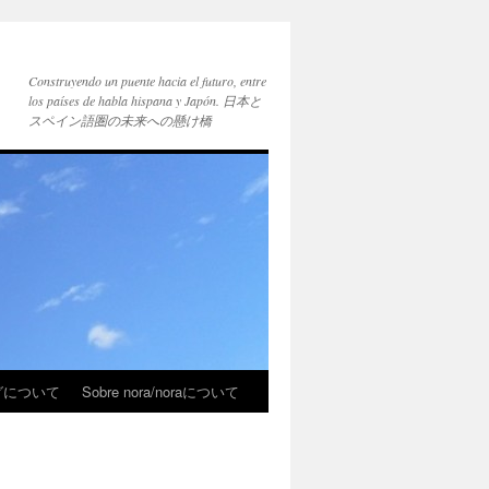
Construyendo un puente hacia el futuro, entre
los países de habla hispana y Japón. 日本と
スペイン語圏の未来への懸け橋
ブログについて
Sobre nora/noraについて