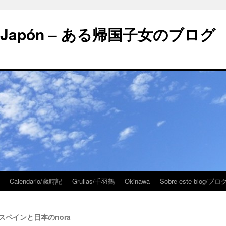
 en Japón – ある帰国子女のブログ
Calendario/歳時記
Grullas/千羽鶴
Okinawa
Sobre este blog/
a – スペインと日本のnora