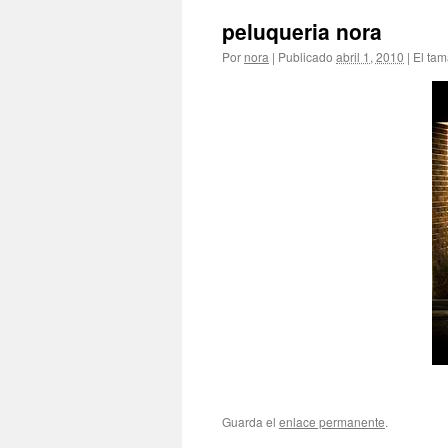
peluqueria nora
Por
nora
|
Publicado
abril 1, 2010
|
El tam
Guarda el
enlace permanente
.