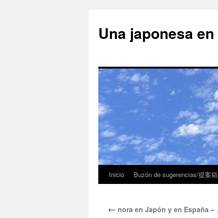
Una japonesa
Inicio
Buzón de sugerencias/提案箱
←
nora en Japón y en Españ