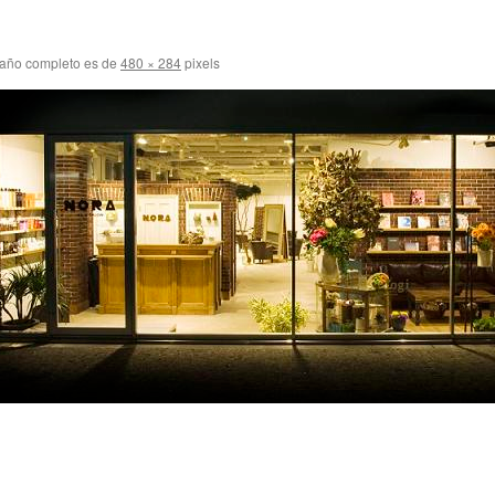
año completo es de
480 × 284
pixels