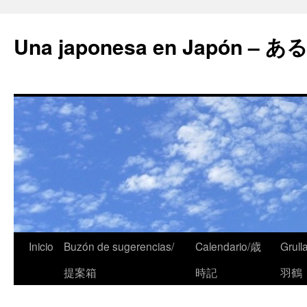
Una japonesa en Japón
Inicio
Buzón de sugerencias/
Calendario/歳
Grull
提案箱
時記
羽鶴