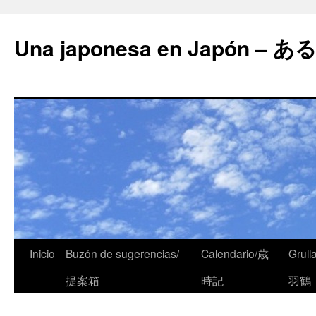
Una japonesa en Japón
Inicio
Buzón de sugerencias/
Calendario/歳
Grull
提案箱
時記
羽鶴