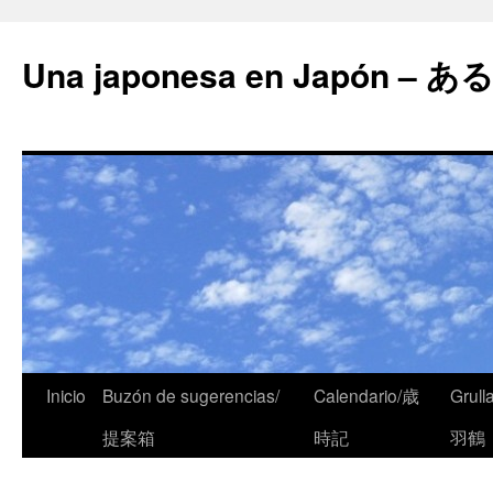
Una japonesa en Japón
Inicio
Buzón de sugerencias/
Calendario/歳
Grull
提案箱
時記
羽鶴