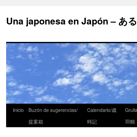
Una japonesa en Japón
Inicio
Buzón de sugerencias/
Calendario/歳
Grull
提案箱
時記
羽鶴