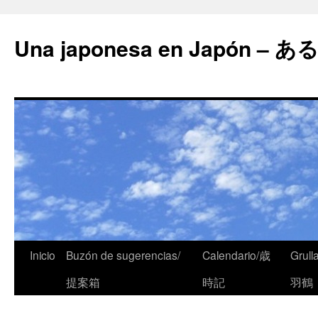
Una japonesa en Japón
Inicio
Buzón de sugerencias/
Calendario/歳
Grull
提案箱
時記
羽鶴