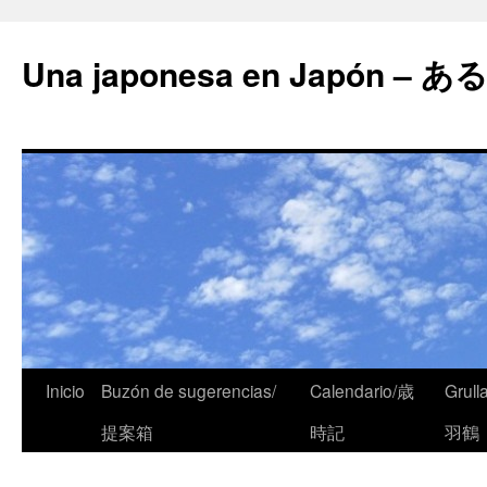
Una japonesa en Japón
Inicio
Buzón de sugerencias/
Calendario/歳
Grull
提案箱
時記
羽鶴