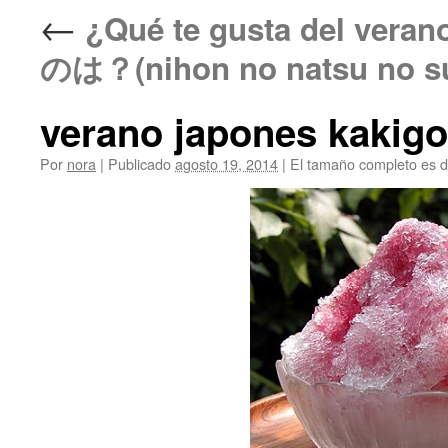
←
¿Qué te gusta del v
のは？(nihon no natsu no s
verano japones kakigo
Por
nora
|
Publicado
agosto 19, 2014
|
El tamaño completo es 