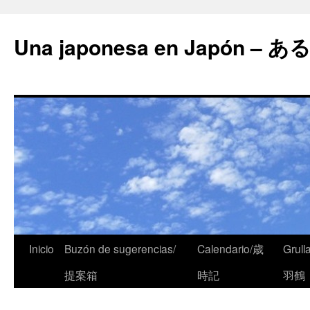
Una japonesa en Japón
Inicio
Buzón de sugerencias/
Calendario/歳
Grull
提案箱
時記
羽鶴