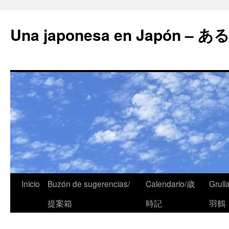
Una japonesa en Japón
Inicio
Buzón de sugerencias/
Calendario/歳
Grull
提案箱
時記
羽鶴