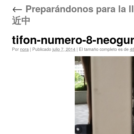
←
Preparándonos para la l
近中
tifon-numero-8-neogur
Por
nora
|
Publicado
julio 7, 2014
|
El tamaño completo es de
4