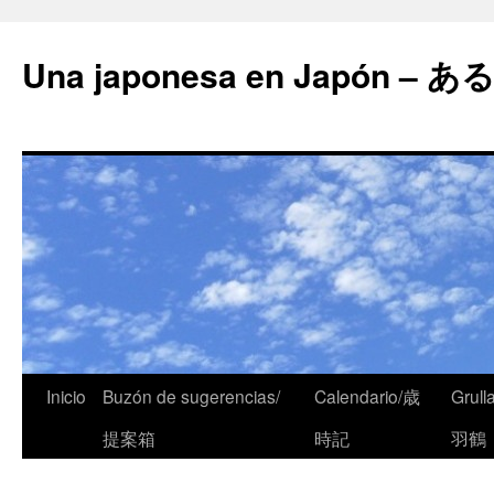
Una japonesa en Japón
Inicio
Buzón de sugerencias/
Calendario/歳
Grull
提案箱
時記
羽鶴