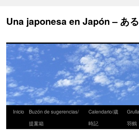
Una japonesa en Japón
Inicio
Buzón de sugerencias/
Calendario/歳
Grull
提案箱
時記
羽鶴