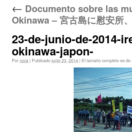
←
Documento sobre las muj
Okinawa – 宮古島に慰安
23-de-junio-de-2014-ir
okinawa-japon-
Por
nora
|
Publicado
junio 23, 2014
|
El tamaño completo es de