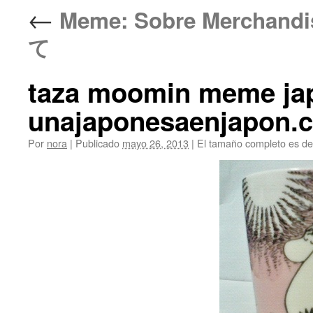
←
Meme: Sobre Merch
て
taza moomin meme ja
unajaponesaenjapon.
Por
nora
|
Publicado
mayo 26, 2013
|
El tamaño completo es d