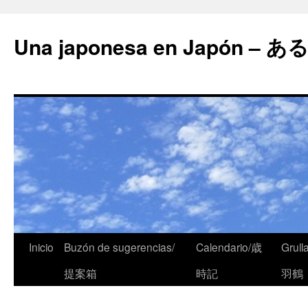
Una japonesa en Japón
Inicio
Buzón de sugerencias/
Calendario/歳
Grull
提案箱
時記
羽鶴