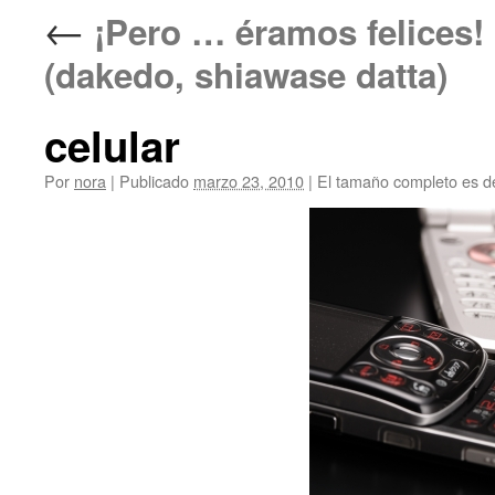
←
¡Pero … éramos fel
(dakedo, shiawase datta)
celular
Por
nora
|
Publicado
marzo 23, 2010
|
El tamaño completo es 