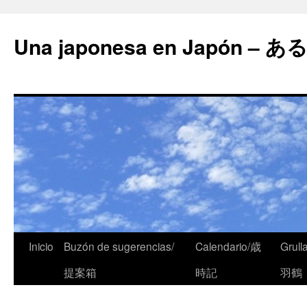
Una japonesa en Japón
Inicio
Buzón de sugerencias/
Calendario/歳
Grull
提案箱
時記
羽鶴