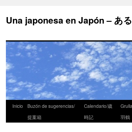
Una japonesa en Japón
Inicio
Buzón de sugerencias/
Calendario/歳
Grull
提案箱
時記
羽鶴