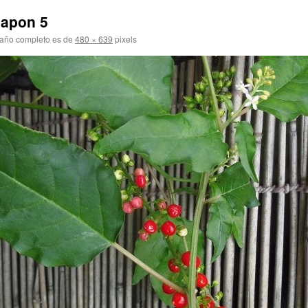
japon 5
año completo es de
480 × 639
pixels