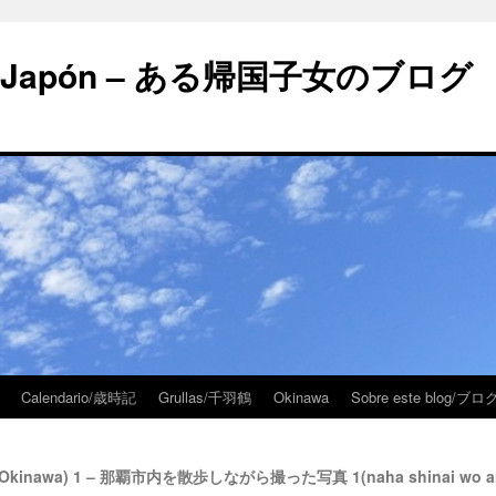
 en Japón – ある帰国子女のブログ
Calendario/歳時記
Grullas/千羽鶴
Okinawa
Sobre este blog/
a (Okinawa) 1 – 那覇市内を散歩しながら撮った写真 1(naha shinai wo aruki