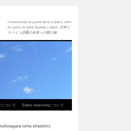
Construyendo un puente hacia el futuro, entre
los países de habla hispana y Japón. 日本と
スペイン語圏の未来への懸け橋
ブログについて
Sobre nora/noraについて
nagara totta shashin)