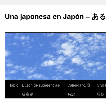
Una japonesa en Japón
Inicio
Buzón de sugerencias/
Calendario/歳
Grull
提案箱
時記
羽鶴