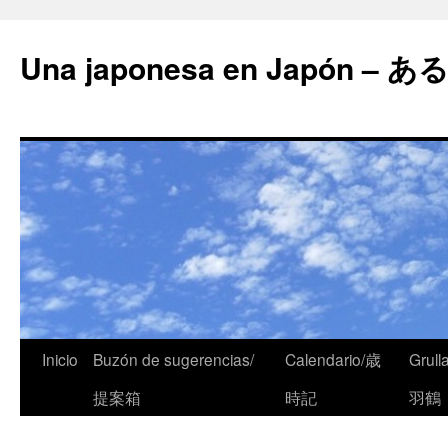
Una japonesa en Japón
Inicio
Buzón de sugerencias/
Calendario/歳
Grull
提案箱
時記
羽鶴