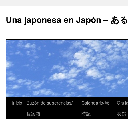
Una japonesa en Japón
Inicio
Buzón de sugerencias/
Calendario/歳
Grull
提案箱
時記
羽鶴