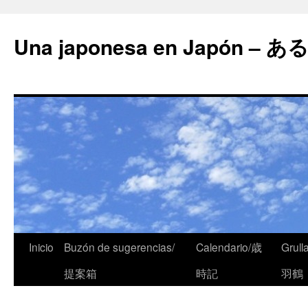
Una japonesa en Japón
Inicio
Buzón de sugerencias/
Calendario/歳
Grull
提案箱
時記
羽鶴