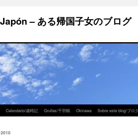
 en Japón – ある帰国子女のブログ
Calendario/歳時記
Grullas/千羽鶴
Okinawa
Sobre este blog/
 2010