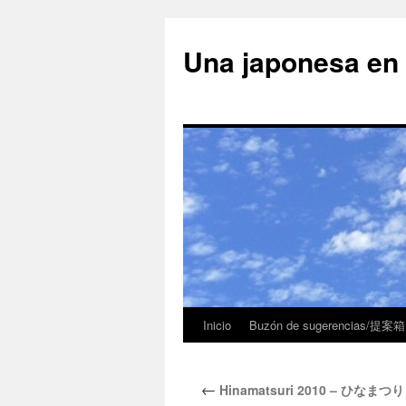
Una japonesa
Inicio
Buzón de sugerencias/提案箱
←
Hinamatsuri 2010 – ひなまつり