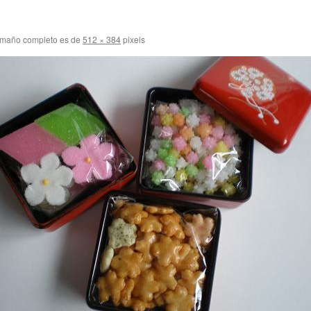
amaño completo es de
512 × 384
pixels