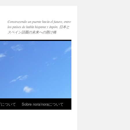
Construyendo un puente hacia el futuro, entre
los países de habla hispana y Japón. 日本と
スペイン語圏の未来への懸け橋
ブログについて
Sobre nora/noraについて