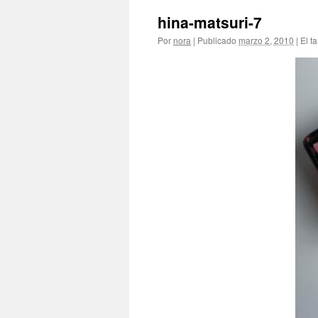
hina-matsuri-7
Por
nora
|
Publicado
marzo 2, 2010
|
El t