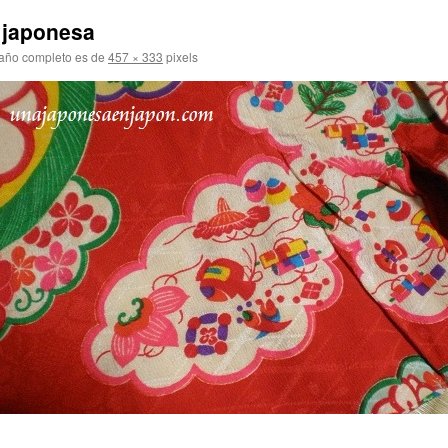
 japonesa
año completo es de
457 × 333
pixels