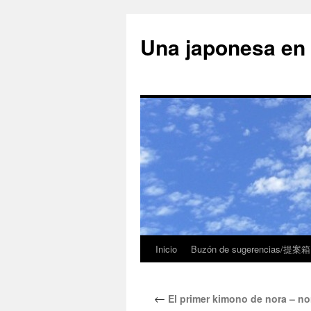
Una japonesa
Inicio
Buzón de sugerencias/提案箱
←
El primer kimono de nora –