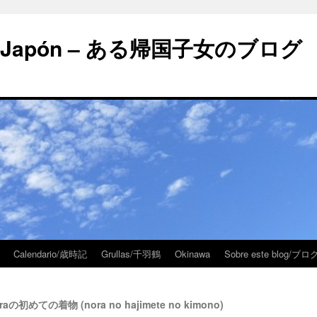
 en Japón – ある帰国子女のブログ
Calendario/歳時記
Grullas/千羽鶴
Okinawa
Sobre este blog/
 noraの初めての着物 (nora no hajimete no kimono)