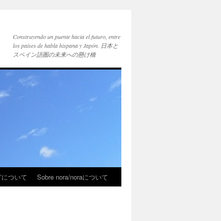
Construyendo un puente hacia el futuro, entre
los países de habla hispana y Japón. 日本と
スペイン語圏の未来への懸け橋
ブログについて
Sobre nora/noraについて