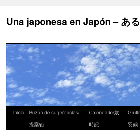
Una japonesa en Japón
Inicio
Buzón de sugerencias/
Calendario/歳
Grull
提案箱
時記
羽鶴