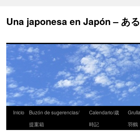
Una japonesa en Japón
Inicio
Buzón de sugerencias/
Calendario/歳
Grull
提案箱
時記
羽鶴