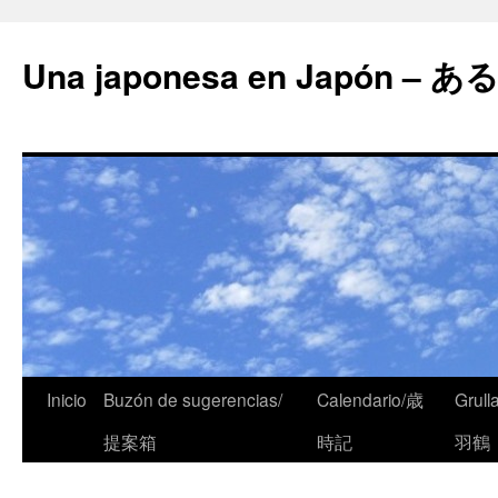
Una japonesa en Japón
Inicio
Buzón de sugerencias/
Calendario/歳
Grull
提案箱
時記
羽鶴