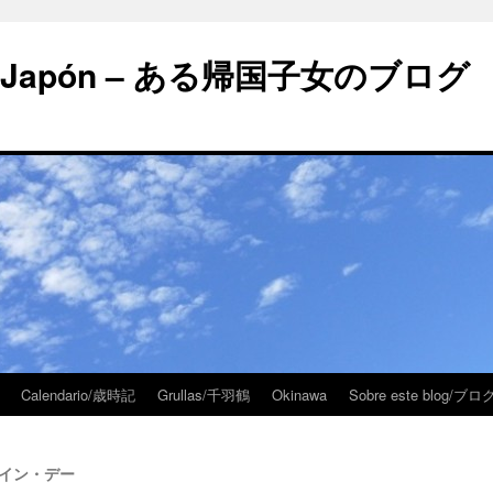
 en Japón – ある帰国子女のブログ
Calendario/歳時記
Grullas/千羽鶴
Okinawa
Sobre este blog/
レンタイン・デー