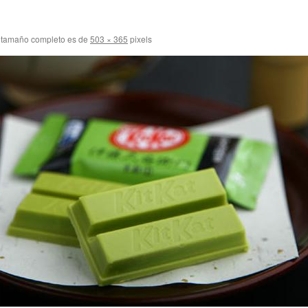
 tamaño completo es de
503 × 365
pixels