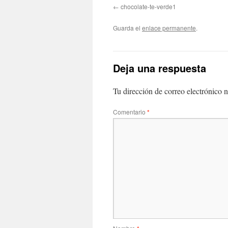
chocolate-te-verde1
Guarda el
enlace permanente
.
Deja una respuesta
Tu dirección de correo electrónico n
Comentario
*