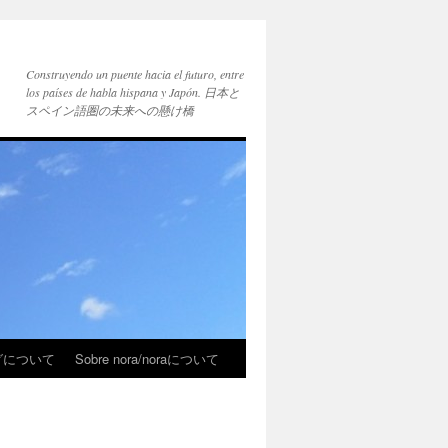
Construyendo un puente hacia el futuro, entre
los países de habla hispana y Japón. 日本と
スペイン語圏の未来への懸け橋
ブログについて
Sobre nora/noraについて