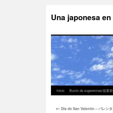
Una japonesa
Inicio
Buzón de sugerencias/提案箱
←
Día de San Valentín – バ