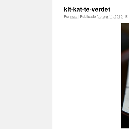
kit-kat-te-verde1
Por
nora
|
Publicado
febrero 11, 2010
|
El