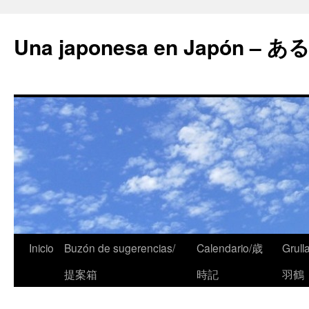
Una japonesa en Japón
Inicio
Buzón de sugerencias/
Calendario/歳
Grull
提案箱
時記
羽鶴