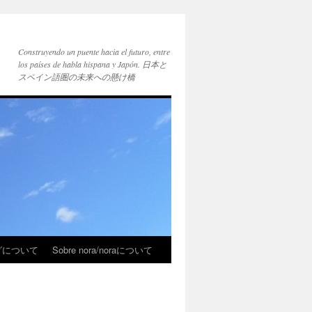
Construyendo un puente hacia el futuro, entre
los países de habla hispana y Japón. 日本と
スペイン語圏の未来への懸け橋
ブログについて
Sobre nora/noraについて