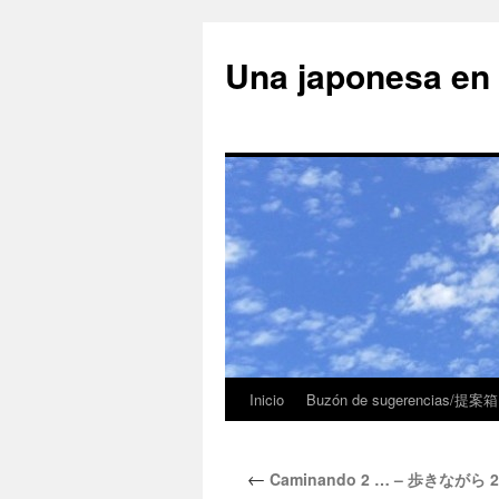
Una japonesa
Inicio
Buzón de sugerencias/提案箱
←
Caminando 2 … – 歩きながら 2 …