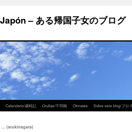
 en Japón – ある帰国子女のブログ
Calendario/歳時記
Grullas/千羽鶴
Okinawa
Sobre este blog/
 (arukinagara)