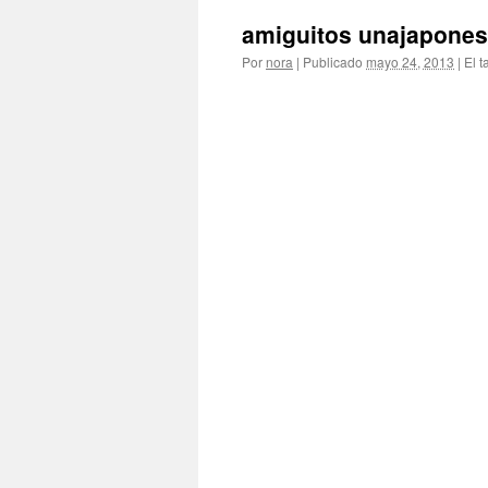
amiguitos unajapone
Por
nora
|
Publicado
mayo 24, 2013
|
El t