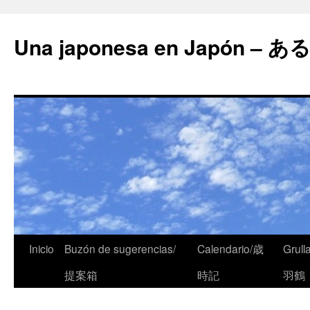
Una japonesa en Japón
Inicio
Buzón de sugerencias/
Calendario/歳
Grull
提案箱
時記
羽鶴