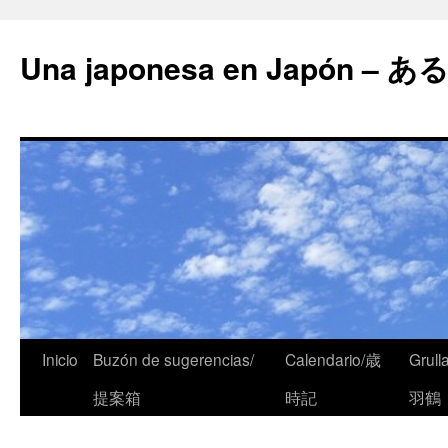
Una japonesa en Japón
Inicio
Buzón de sugerencias/
Calendario/歳
Grull
提案箱
時記
羽鶴