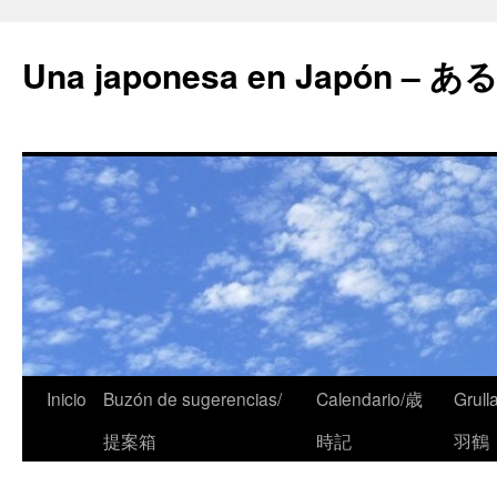
Una japonesa en Japón
Inicio
Buzón de sugerencias/
Calendario/歳
Grull
提案箱
時記
羽鶴