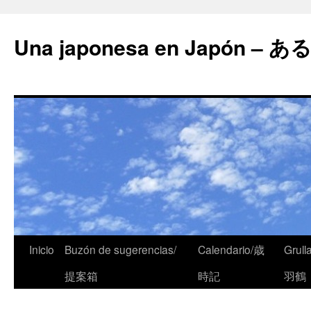
Una japonesa en Japón
Inicio
Buzón de sugerencias/
Calendario/歳
Grull
提案箱
時記
羽鶴