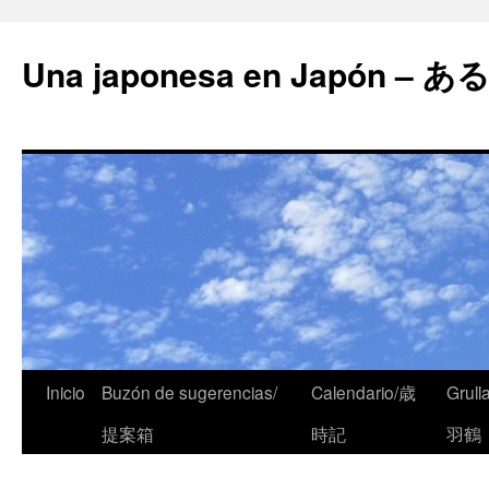
Una japonesa en Japón
Inicio
Buzón de sugerencias/
Calendario/歳
Grull
提案箱
時記
羽鶴