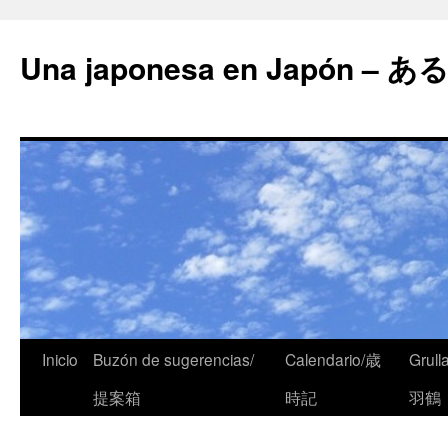
Una japonesa en Japón
Inicio
Buzón de sugerencias/
Calendario/歳
Grull
提案箱
時記
羽鶴