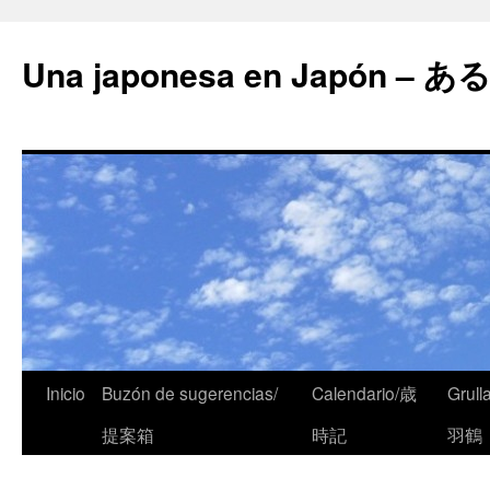
Una japonesa en Japón
Inicio
Buzón de sugerencias/
Calendario/歳
Grull
提案箱
時記
羽鶴