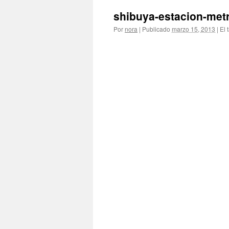
shibuya-estacion-met
Por
nora
|
Publicado
marzo 15, 2013
|
El 