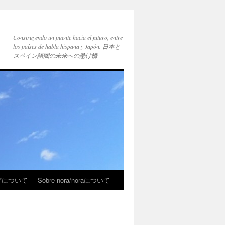
Construyendo un puente hacia el futuro, entre
los países de habla hispana y Japón. 日本と
スペイン語圏の未来への懸け橋
ブログについて
Sobre nora/noraについて