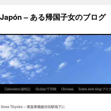
 en Japón – ある帰国子女のブログ
Calendario/歳時記
Grullas/千羽鶴
Okinawa
Sobre este blog/
de la línea Tôyoko – 東急東横線渋谷駅地下に