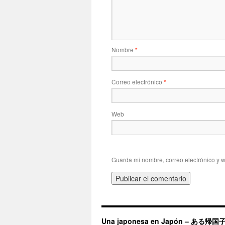
Nombre
*
Correo electrónico
*
Web
Guarda mi nombre, correo electrónico y 
Una japonesa en Japón – ある