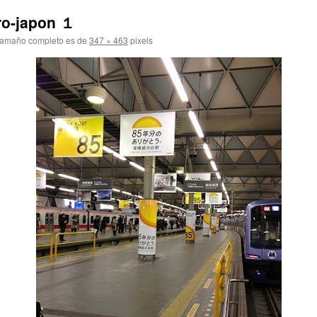
ro-japon １
tamaño completo es de
347 × 463
pixels