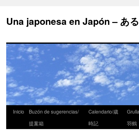
Una japonesa en Japón
Inicio
Buzón de sugerencias/
Calendario/歳
Grull
提案箱
時記
羽鶴