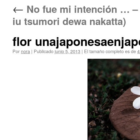
←
No fue mi intenció
iu tsumori dewa nakatta)
flor unajaponesaenja
Por
nora
|
Publicado
junio 5, 2013
|
El tamaño completo es de
4