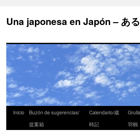
Una japonesa en Japón
Inicio
Buzón de sugerencias/
Calendario/歳
Grull
提案箱
時記
羽鶴