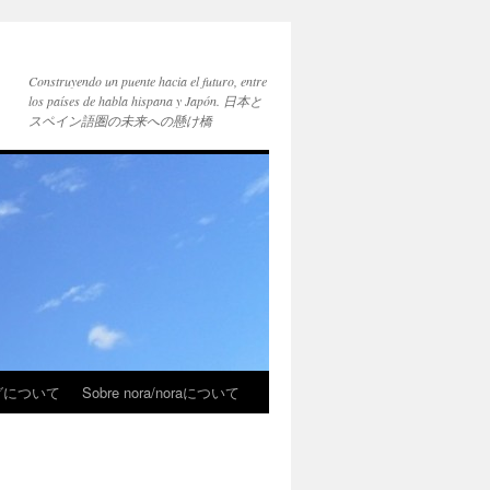
Construyendo un puente hacia el futuro, entre
los países de habla hispana y Japón. 日本と
スペイン語圏の未来への懸け橋
ブログについて
Sobre nora/noraについて