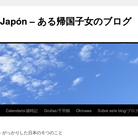
 en Japón – ある帰国子女のブログ
Calendario/歳時記
Grullas/千羽鶴
Okinawa
Sobre este blog/
Japón – がっかりした日本の６つのこと