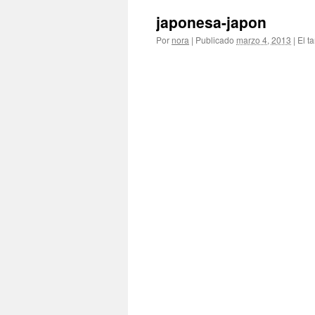
japonesa-japon
Por
nora
|
Publicado
marzo 4, 2013
|
El t