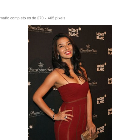
amaño completo es de
270 × 405
pixels